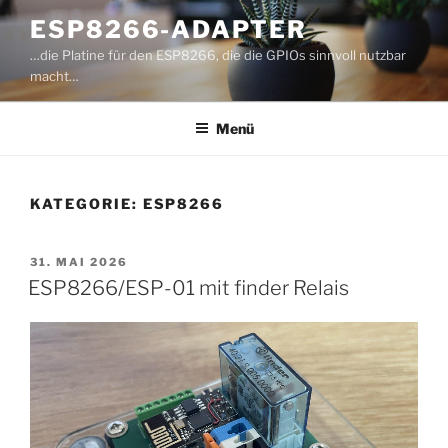
Zum
ESP8266-ADAPTER
Inhalt
…die Platine für den ESP8266, die die GPIOs sinnvoll nutzbar
springen
macht…
Menü
KATEGORIE:
ESP8266
VERÖFFENTLICHT
31. MAI 2026
AM
ESP8266/ESP-01 mit finder Relais