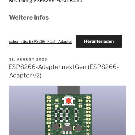
Bestellung: ESP8266-Flash-Board
Weitere Infos
Herunterladen
schematic: ESP8266_Flash_Adapter
VERÖFFENTLICHT
31. AUGUST 2023
AM
ESP8266-Adapter nextGen (ESP8266-
Adapter v2)