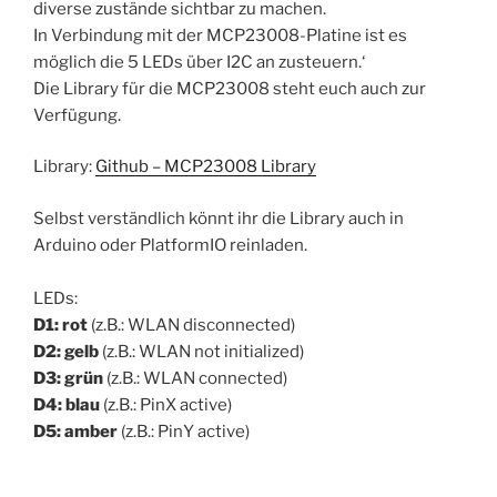
diverse zustände sichtbar zu machen.
In Verbindung mit der MCP23008-Platine ist es
möglich die 5 LEDs über I2C an zusteuern.‘
Die Library für die MCP23008 steht euch auch zur
Verfügung.
Library:
Github – MCP23008 Library
Selbst verständlich könnt ihr die Library auch in
Arduino oder PlatformIO reinladen.
LEDs:
D1: rot
(z.B.: WLAN disconnected)
D2: gelb
(z.B.: WLAN not initialized)
D3: grün
(z.B.: WLAN connected)
D4: blau
(z.B.: PinX active)
D5: amber
(z.B.: PinY active)